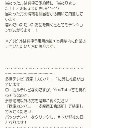
当たった方は調律ご予約時に「当たりまし
た！」とお伝えください(*^-^*)
当たった方の情報を担当者から聞いて用意して
います！
喜んでいただいたお話を聞くととてもテンショ
ンがあがります！！
※ﾌﾟﾚｾﾞﾝﾄは調律予定月前後１ヵ月以内に作業さ
せていただいた方に限ります。
〜〜〜〜〜〜〜〜〜〜〜〜〜〜〜〜〜〜〜〜〜
〜〜〜〜〜〜〜〜〜〜〜〜〜
多摩テレビ “探索！カンパニー” に弊社社長が出
ています！
ローカルテレビなのですが、YouTubeでも見れ
るそうなので、
多摩地域以外の方も是非ご覧ください！
「探索カンパニー　多摩商工会議所」で検索し
てみてください！
バックナンバーをクリックし、＃５が弊社の回
となります！
〜〜〜〜〜〜〜〜〜〜〜〜〜〜〜〜〜〜〜〜〜