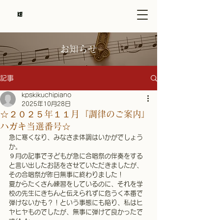
株式会社きくちピアノサービス
お知らせ
記事
kpskikuchipiano
2025年10月28日
☆２０２５年１１月『調律のご案内』
ハガキ当選番号☆
急に寒くなり、みなさま体調はいかがでしょう
か。
９月の記事で子どもが急に合唱祭の伴奏をする
と言い出したお話をさせていただきましたが、
その合唱祭が昨日無事に終わりました！
夏からたくさん練習をしているのに、それを学
校の先生にきちんと伝えられずに危うく本番で
弾けないかも？！という事態にも陥り、私はヒ
ヤヒヤものでしたが、無事に弾けて良かったで