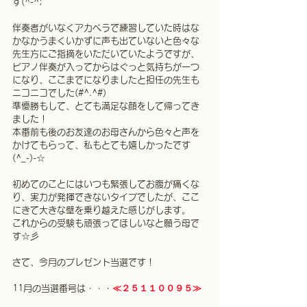
す(^-^;
伴奏者がいなくアカペラで練習していた時はな
かなかうまくいかずに声も出ていないと色々な
先生方にご指摘をいただいていたようですが、
ピアノ伴奏が入ってからはぐっと気持ちが一つ
になり、ここまでになりましたと担任の先生も
ニコニコでした(#^.^#)
準優勝もして、とても満足な顔をして帰ってき
ました！
本番前も後のお友達のお母さんから色々と声を
かけてもらって、私もとても嬉しかったです
(^_-)-☆
初めてのことにはいつも緊張してお腹が痛くな
り、実力が発揮できないタイプでしたが、ここ
にきて大きな壁を乗り越えた感じがします。
これからの受験も頑張ってほしいなと願う母で
す☆彡
さて、今月のプレゼント当選です！
11月の当選番号は・・・
≪２５１１００９５≫